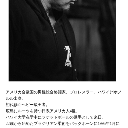
アメリカ合衆国の男性総合格闘家、プロレスラー。ハワイ州ホノ
ルル出身。
初代修斗ヘビー級王者。
広島にルーツを持つ日系アメリカ人4世。
ハワイ大学在学中にラケットボールの選手として来日。
22歳から始めたブラジリアン柔術をバックボーンに1995年1月に