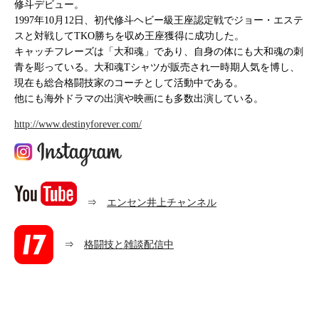
修斗デビュー。
1997年10月12日、初代修斗ヘビー級王座認定戦でジョー・エステ
スと対戦してTKO勝ちを収め王座獲得に成功した。
キャッチフレーズは「大和魂」であり、自身の体にも大和魂の刺
青を彫っている。大和魂Tシャツが販売され一時期人気を博し、
現在も総合格闘技家のコーチとして活動中である。
他にも海外ドラマの出演や映画にも多数出演している。
http://www.destinyforever.com/
⇒
エンセン井上チャンネル
⇒
格闘技と雑談配信中